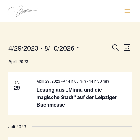
Zum
Inhalt
springen
4/29/2023
 - 
8/10/2026
Veranstaltungen
Veranstaltun
Verans
Suche
Liste
Suche
Ansic
Datum
April 2023
und
Naviga
wählen.
Ansichten,
Navigation
April 29, 2023 @ 14 h 00 min
-
14 h 30 min
SA.
29
Lesung aus „Minna und die
magische Stadt“ auf der Leipziger
Buchmesse
Juli 2023