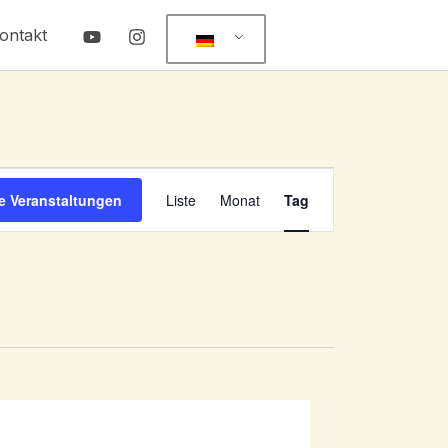
ontakt
Veranstaltung
e Veranstaltungen
Liste
Monat
Tag
Ansichten-
Navigation