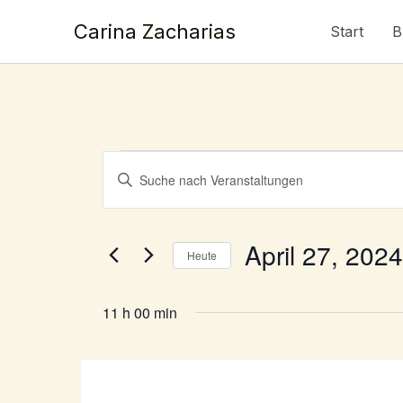
Zum
Carina Zacharias
Start
B
Inhalt
springen
Veranstaltungen
Veranstaltungen
Bitte
für
Suche
Schlüsselwort
April
und
eingeben.
27,
Ansichten,
Suche
April 27, 2024
2024
Heute
Navigation
nach
Datum
Veranstaltungen
wählen.
11 h 00 min
Schlüsselwort.