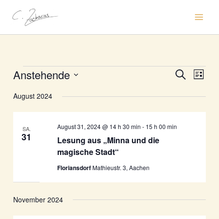
Zum
Inhalt
springen
Anstehende
Veranstaltungen
Veranstaltun
Verans
Suche
Liste
Suche
Ansic
Datum
August 2024
und
Naviga
wählen.
Ansichten,
Navigation
August 31, 2024 @ 14 h 30 min
-
15 h 00 min
SA.
31
Lesung aus „Minna und die
magische Stadt“
Floriansdorf
Mathieustr. 3, Aachen
November 2024