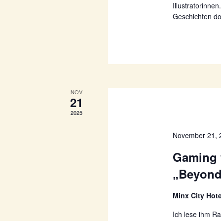
Illustratorinne
Geschichten dor
NOV
21
2025
November 21, 
Gaming t
„Beyond
Minx City Hot
Ich lese ihm R