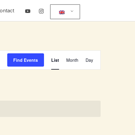
ontact
Event
Find Events
List
Month
Day
Views
Navigation