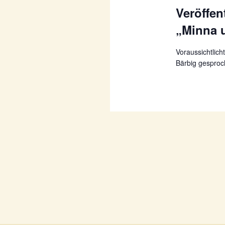
Veröffe
„Minna 
Voraussichtlic
Bärbig gesproc