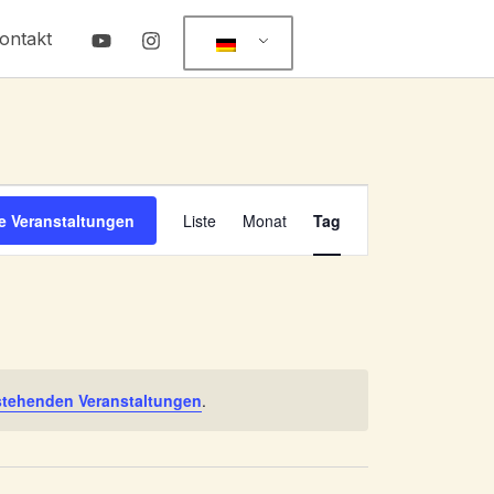
ontakt
Veranstaltung
e Veranstaltungen
Liste
Monat
Tag
Ansichten-
Navigation
stehenden Veranstaltungen
.