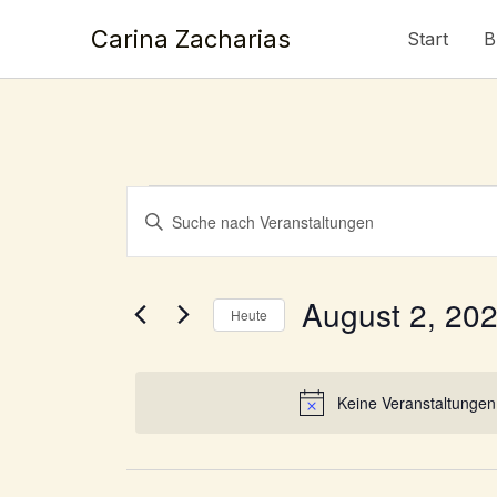
Zum
Carina Zacharias
Start
B
Inhalt
springen
Veranstaltungen
Veranstaltungen
Bitte
für
Suche
Schlüsselwort
August
und
eingeben.
2,
Ansichten,
Suche
August 2, 20
2023
Heute
Navigation
nach
Datum
Veranstaltungen
wählen.
Schlüsselwort.
Keine Veranstaltungen